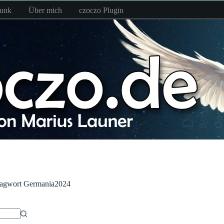
funk
Über mich
czoczo Plugin
lagwort
Germania2024