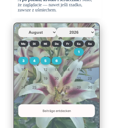
że zaglądacie — nawet jeśli rzadko,
zawsze z uśmiechem.
Mo
Di
Mi
Do
Fr
Sa
So
1
2
3
4
5
6
7
8
9
10
11
12
13
14
15
16
17
18
19
20
21
22
23
24
25
26
27
28
29
30
31
Beiträge entdecken