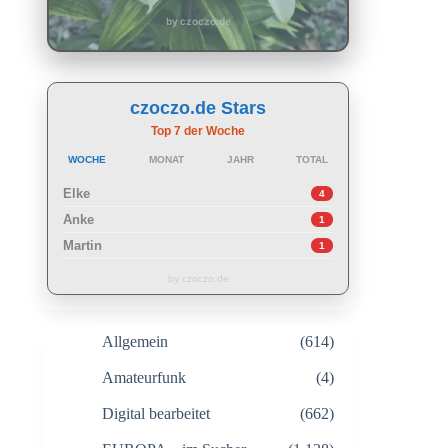
by czoczo.de
czoczo.de Stars
Top 7 der Woche
WOCHE
MONAT
JAHR
TOTAL
Elke
4
Anke
1
Martin
1
by czoczo.de
Allgemein
(614)
Amateurfunk
(4)
Digital bearbeitet
(662)