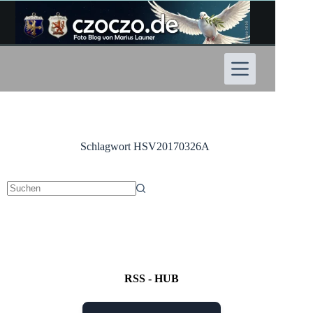
Zum
Inhalt
springen
Schlagwort
HSV20170326A
Keine
Ergebnisse
RSS - HUB