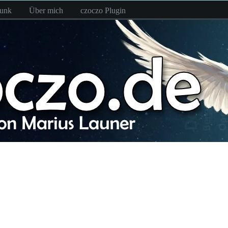
funk
Über mich
czoczo Plugin