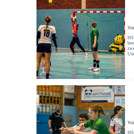
Von
HSV
bee
zwe
Un
Von
HS