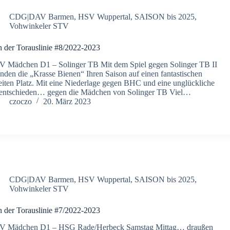
CDG|DAV Barmen
,
HSV Wuppertal
,
SAISON bis 2025
,
Vohwinkeler STV
 der Torauslinie #8/2022-2023
 Mädchen D1 – Solinger TB Mit dem Spiel gegen Solinger TB II
nden die „Krasse Bienen“ Ihren Saison auf einen fantastischen
iten Platz. Mit eine Niederlage gegen BHC und eine unglückliche
entschieden… gegen die Mädchen von Solinger TB Viel…
czoczo
20. März 2023
CDG|DAV Barmen
,
HSV Wuppertal
,
SAISON bis 2025
,
Vohwinkeler STV
 der Torauslinie #7/2022-2023
V Mädchen D1 – HSG Rade/Herbeck Samstag Mittag… draußen