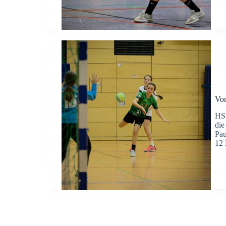
Von
HSV
die
Pau
12