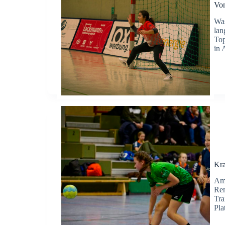
Von
Was
lan
Top
in 
Kra
Am 
Rem
Tra
Pla