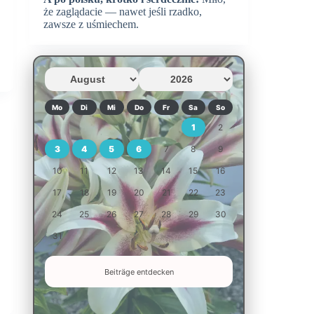
że zaglądacie — nawet jeśli rzadko,
zawsze z uśmiechem.
Mo
Di
Mi
Do
Fr
Sa
So
1
2
3
4
5
6
7
8
9
10
11
12
13
14
15
16
17
18
19
20
21
22
23
24
25
26
27
28
29
30
31
Beiträge entdecken