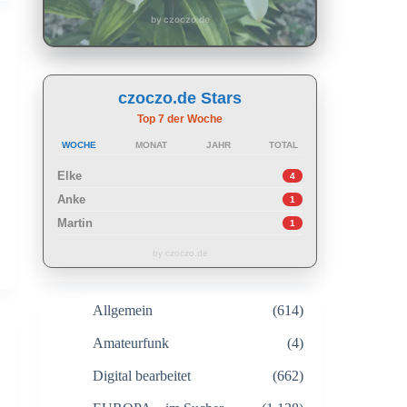
by czoczo.de
czoczo.de Stars
Top 7 der Woche
WOCHE
MONAT
JAHR
TOTAL
Elke
4
Anke
1
Martin
1
by czoczo.de
Allgemein
(614)
Amateurfunk
(4)
Digital bearbeitet
(662)