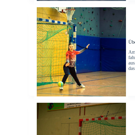
Übe
Am 
fah
aus
das