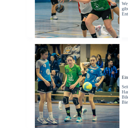
Wet
gib
Ent
Ein
Sei
Han
Bil
Bie