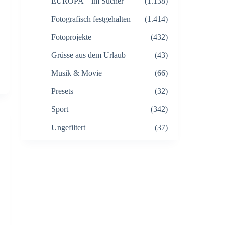
EUROPA – im Sucher
(1.138)
Fotografisch festgehalten
(1.414)
Fotoprojekte
(432)
Grüsse aus dem Urlaub
(43)
Musik & Movie
(66)
Presets
(32)
Sport
(342)
Ungefiltert
(37)