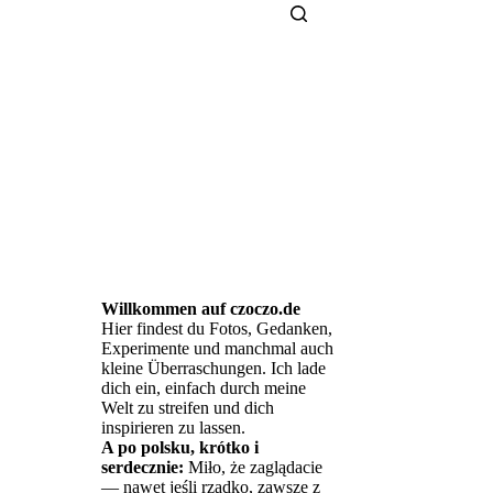
Willkommen auf czoczo.de
Hier findest du Fotos, Gedanken,
Experimente und manchmal auch
kleine Überraschungen. Ich lade
dich ein, einfach durch meine
Welt zu streifen und dich
inspirieren zu lassen.
A po polsku, krótko i
serdecznie:
Miło, że zaglądacie
— nawet jeśli rzadko, zawsze z