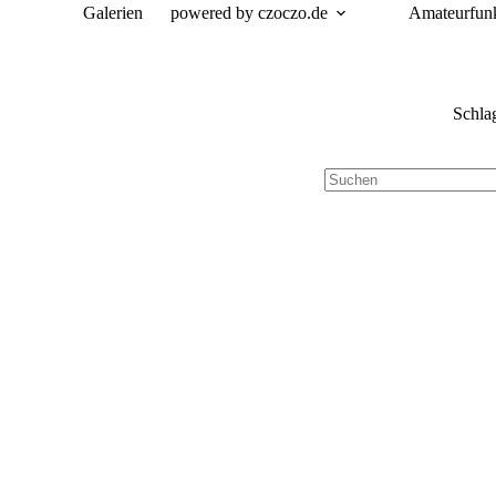
Zum
Galerien
powered by czoczo.de
Amateurfun
Inhalt
springen
Schla
Keine
Ergebnisse