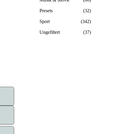
Presets
(32)
Sport
(342)
Ungefiltert
(37)