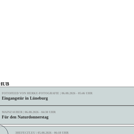
 HUB
FOTOFEED VON HERKU-FOTOGRAFIE | 06.08.2026 - 05:46 UHR
Eingangstür in Lüneburg
MAINZAUBER | 06.08.2026 - 04:30 UHR
Für den Naturdonnerstag
3HEFECIT.EU | 05.08.2026 - 06:18 UHR