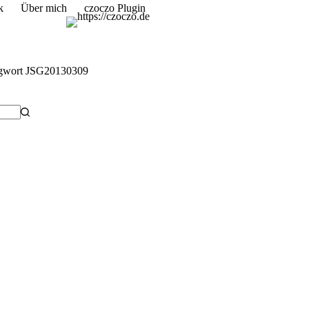
k
Über mich
czoczo Plugin
gwort
JSG20130309