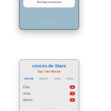
Beiträge entdecken
by czoczo.de
czoczo.de Stars
Top 7 der Woche
WOCHE
MONAT
JAHR
TOTAL
Elke
4
Anke
1
Martin
1
by czoczo.de