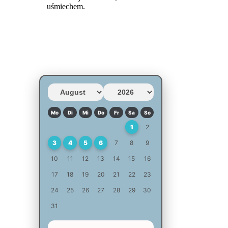
uśmiechem.
Mo
Di
Mi
Do
Fr
Sa
So
1
2
3
4
5
6
7
8
9
10
11
12
13
14
15
16
17
18
19
20
21
22
23
24
25
26
27
28
29
30
31