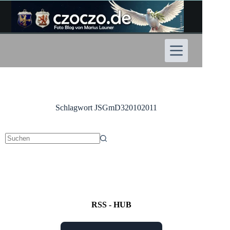
Zum
Inhalt
springen
Schlagwort
JSGmD320102011
Keine
Ergebnisse
RSS - HUB