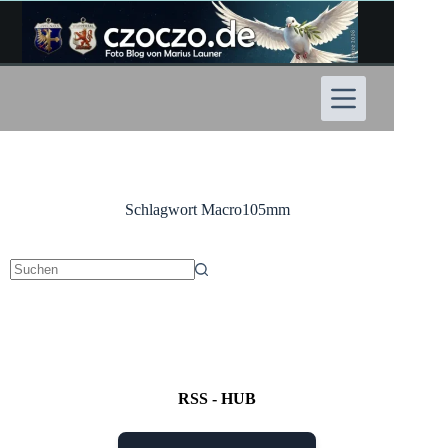
Zum
Inhalt
springen
Schlagwort
Macro105mm
Keine
Ergebnisse
RSS - HUB