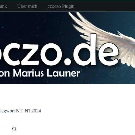
funk
Über mich
czoczo Plugin
lagwort
NT. NT2024