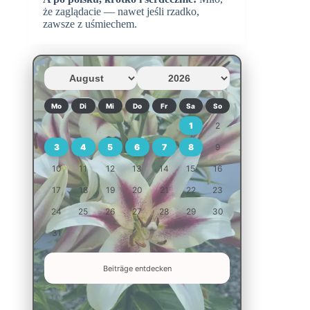
że zaglądacie — nawet jeśli rzadko,
zawsze z uśmiechem.
Mo
Di
Mi
Do
Fr
Sa
So
1
2
3
4
5
6
7
8
9
10
11
12
13
14
15
16
17
18
19
20
21
22
23
24
25
26
27
28
29
30
31
Beiträge entdecken