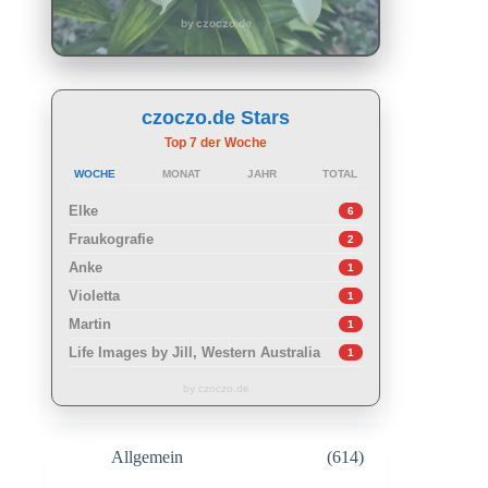
by czoczo.de
czoczo.de Stars
Top 7 der Woche
WOCHE
MONAT
JAHR
TOTAL
Elke
6
Fraukografie
2
Anke
1
Violetta
1
Martin
1
Life Images by Jill, Western Australia
1
by czoczo.de
Allgemein
(614)