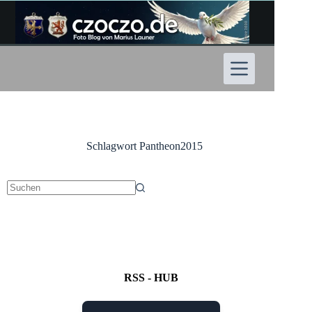
Zum
Inhalt
springen
Schlagwort
Pantheon2015
Keine
Ergebnisse
RSS - HUB