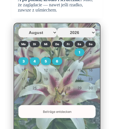
że zaglądacie — nawet jeśli rzadko,
zawsze z uśmiechem.
Mo
Di
Mi
Do
Fr
Sa
So
1
2
3
4
5
6
7
8
9
10
11
12
13
14
15
16
17
18
19
20
21
22
23
24
25
26
27
28
29
30
31
Beiträge entdecken