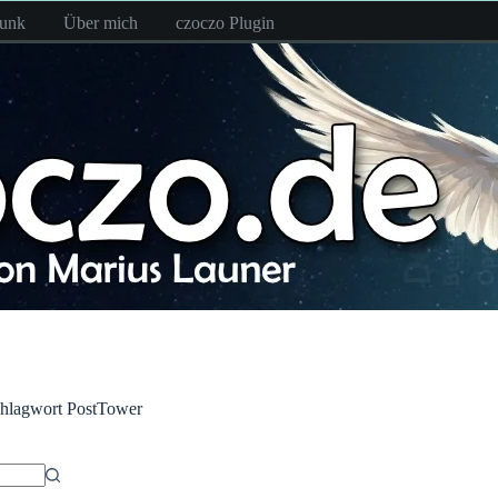
funk
Über mich
czoczo Plugin
hlagwort
PostTower