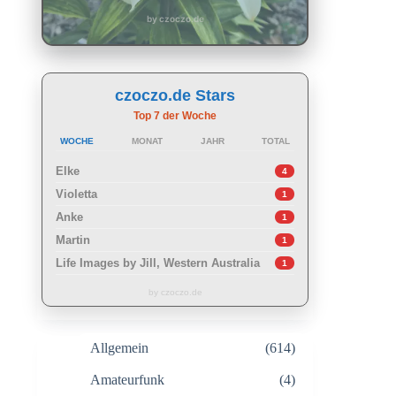
by czoczo.de
czoczo.de Stars
Top 7 der Woche
WOCHE
MONAT
JAHR
TOTAL
Elke
4
Violetta
1
Anke
1
Martin
1
Life Images by Jill, Western Australia
1
by czoczo.de
Allgemein
(614)
Amateurfunk
(4)