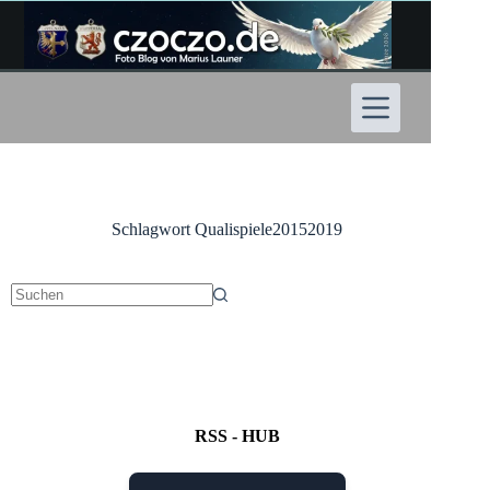
Zum
Inhalt
springen
Schlagwort
Qualispiele20152019
Keine
Ergebnisse
RSS - HUB