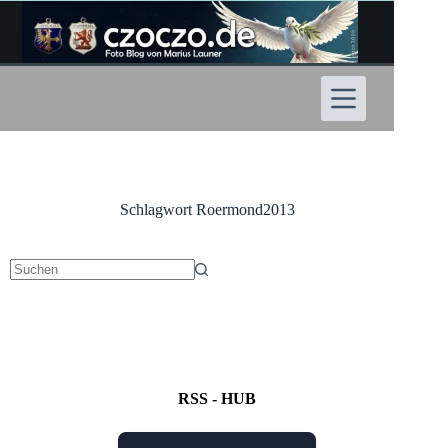
Zum
Inhalt
springen
Schlagwort
Roermond2013
Keine
Ergebnisse
RSS - HUB