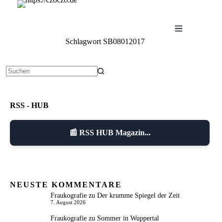
Zum
Inhalt
springen
Schlagwort
SB08012017
Keine
Ergebnisse
RSS - HUB
📰 RSS HUB Magazin...
NEUSTE KOMMENTARE
Fraukografie
zu
Der krumme Spiegel der Zeit
7. August 2026
Fraukografie
zu
Sommer in Wuppertal