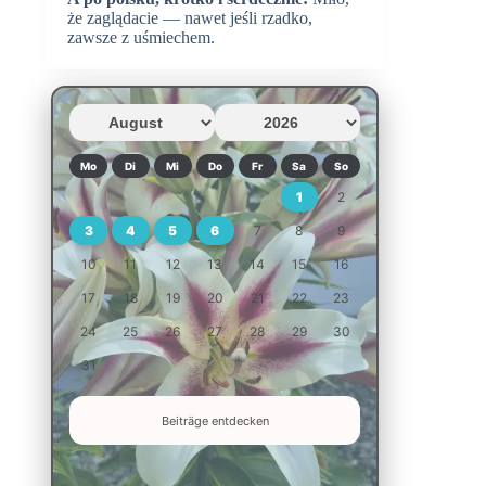
że zaglądacie — nawet jeśli rzadko,
zawsze z uśmiechem.
Mo
Di
Mi
Do
Fr
Sa
So
1
2
3
4
5
6
7
8
9
10
11
12
13
14
15
16
17
18
19
20
21
22
23
24
25
26
27
28
29
30
31
Beiträge entdecken