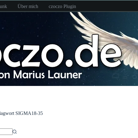
funk
Über mich
czoczo Plugin
lagwort
SIGMA18-35