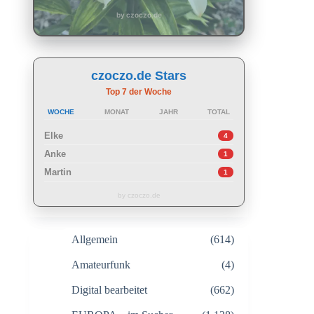
by czoczo.de
czoczo.de Stars
Top 7 der Woche
WOCHE
MONAT
JAHR
TOTAL
Elke
4
Anke
1
Martin
1
by czoczo.de
Allgemein
(614)
Amateurfunk
(4)
Digital bearbeitet
(662)