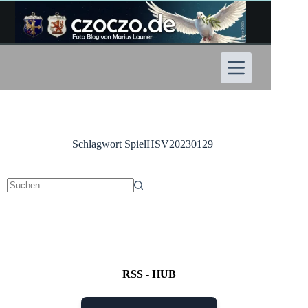
Zum
Inhalt
springen
Schlagwort
SpielHSV20230129
Keine
Ergebnisse
RSS - HUB