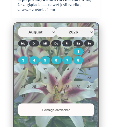
że zaglądacie — nawet jeśli rzadko,
zawsze z uśmiechem.
Mo
Di
Mi
Do
Fr
Sa
So
1
2
3
4
5
6
7
8
9
10
11
12
13
14
15
16
17
18
19
20
21
22
23
24
25
26
27
28
29
30
31
Beiträge entdecken