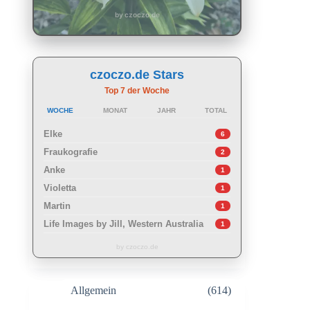
by czoczo.de
czoczo.de Stars
Top 7 der Woche
WOCHE
MONAT
JAHR
TOTAL
Elke
6
Fraukografie
2
Anke
1
Violetta
1
Martin
1
Life Images by Jill, Western Australia
1
by czoczo.de
Allgemein
(614)