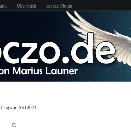
funk
Über mich
czoczo Plugin
chlagwort
SST2023