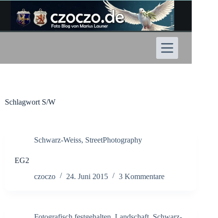
Zum
Inhalt
springen
Schlagwort
S/W
Schwarz-Weiss
,
StreetPhotography
EG2
czoczo
24. Juni 2015
3 Kommentare
Fotografisch festgehalten
,
Landschaft
,
Schwarz-