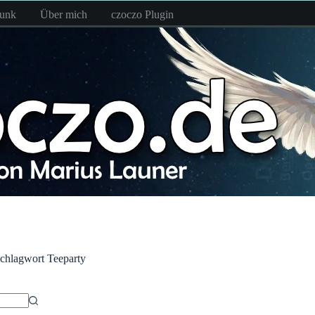
funk
Über mich
czoczo Plugin
chlagwort
Teeparty