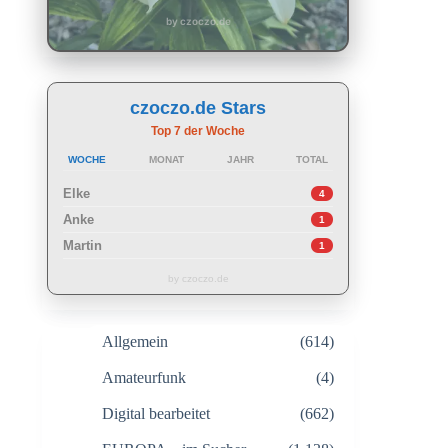
by czoczo.de
czoczo.de Stars
Top 7 der Woche
WOCHE
MONAT
JAHR
TOTAL
Elke
4
Anke
1
Martin
1
by czoczo.de
Allgemein
(614)
Amateurfunk
(4)
Digital bearbeitet
(662)