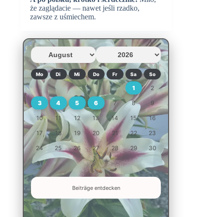
że zaglądacie — nawet jeśli rzadko,
zawsze z uśmiechem.
Mo
Di
Mi
Do
Fr
Sa
So
1
2
3
4
5
6
7
8
9
10
11
12
13
14
15
16
17
18
19
20
21
22
23
24
25
26
27
28
29
30
31
Beiträge entdecken