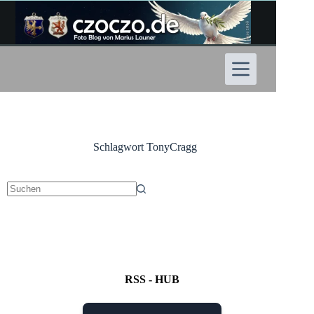
Zum
Inhalt
springen
Schlagwort
TonyCragg
Keine
Ergebnisse
RSS - HUB