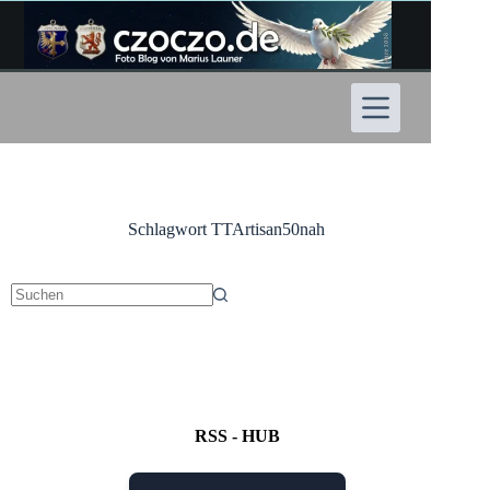
Zum
Inhalt
springen
Schlagwort
TTArtisan50nah
Keine
Ergebnisse
RSS - HUB