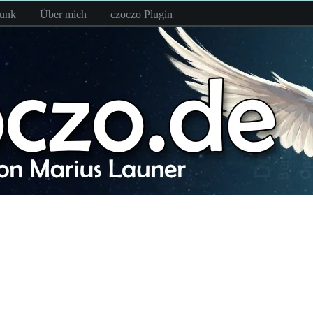
funk
Über mich
czoczo Plugin