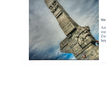
Wes
Am 
vom
Zwe
lan