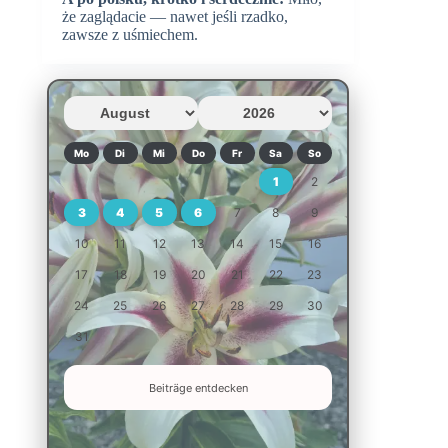
że zaglądacie — nawet jeśli rzadko,
zawsze z uśmiechem.
Mo
Di
Mi
Do
Fr
Sa
So
1
2
3
4
5
6
7
8
9
10
11
12
13
14
15
16
17
18
19
20
21
22
23
24
25
26
27
28
29
30
31
Beiträge entdecken