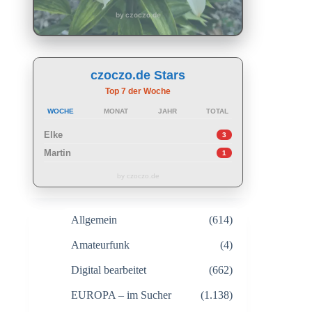
by czoczo.de
czoczo.de Stars
Top 7 der Woche
WOCHE
MONAT
JAHR
TOTAL
Elke
3
Martin
1
by czoczo.de
Allgemein
(614)
Amateurfunk
(4)
Digital bearbeitet
(662)
EUROPA – im Sucher
(1.138)