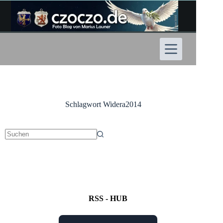
Zum
Inhalt
springen
Schlagwort
Widera2014
Keine
Ergebnisse
RSS - HUB