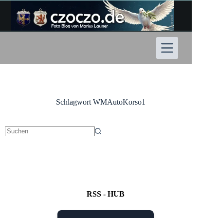
Zum
Inhalt
springen
Schlagwort
WMAutoKorso1
Keine
Ergebnisse
RSS - HUB