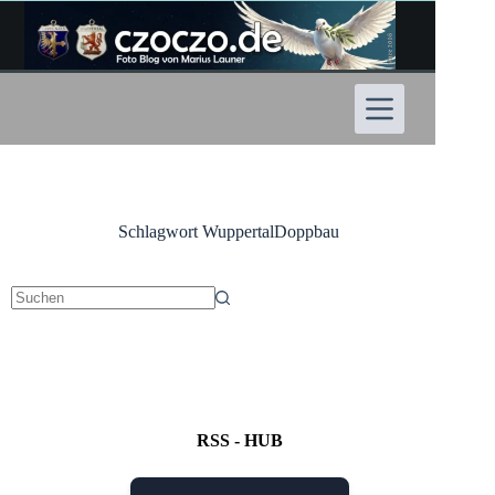
Zum
Inhalt
springen
Schlagwort
WuppertalDoppbau
Keine
Ergebnisse
RSS - HUB