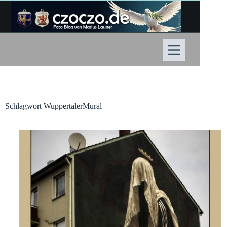
Zum
Inhalt
springen
Schlagwort
WuppertalerMural