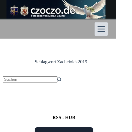
Zum
Inhalt
springen
Schlagwort
Zachciolek2019
Keine
Ergebnisse
RSS - HUB