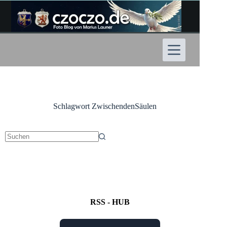
Zum
Inhalt
springen
Schlagwort
ZwischendenSäulen
Keine
Ergebnisse
RSS - HUB