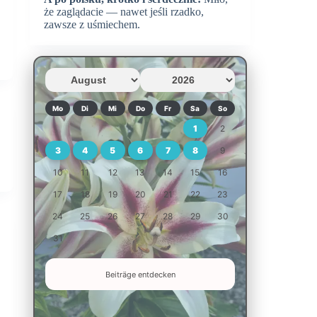
że zaglądacie — nawet jeśli rzadko,
zawsze z uśmiechem.
Mo
Di
Mi
Do
Fr
Sa
So
1
2
3
4
5
6
7
8
9
10
11
12
13
14
15
16
17
18
19
20
21
22
23
24
25
26
27
28
29
30
31
Beiträge entdecken