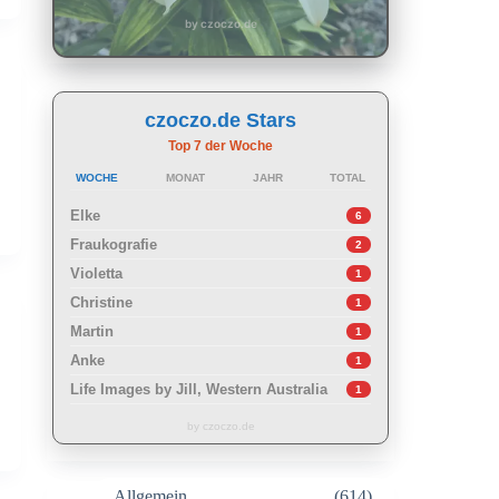
by czoczo.de
czoczo.de Stars
Top 7 der Woche
WOCHE
MONAT
JAHR
TOTAL
Elke
6
Fraukografie
2
Violetta
1
Christine
1
Martin
1
Anke
1
Life Images by Jill, Western Australia
1
by czoczo.de
Allgemein
(614)