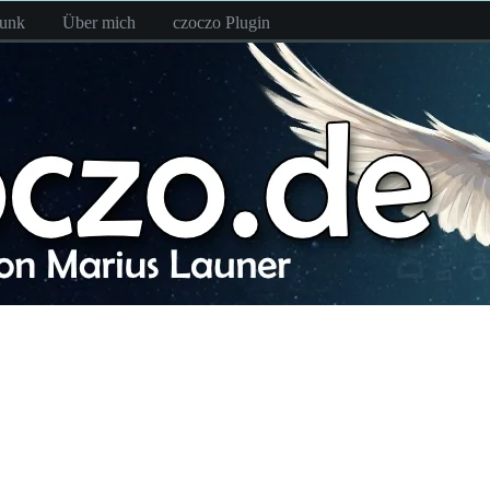
funk
Über mich
czoczo Plugin