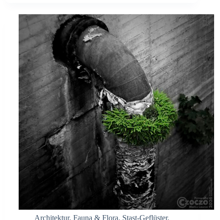
Architektur
,
Fauna & Flora
,
Stast-Geflüster
,