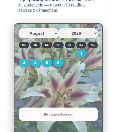
że zaglądacie — nawet jeśli rzadko,
zawsze z uśmiechem.
Mo
Di
Mi
Do
Fr
Sa
So
1
2
3
4
5
6
7
8
9
10
11
12
13
14
15
16
17
18
19
20
21
22
23
24
25
26
27
28
29
30
31
Beiträge entdecken