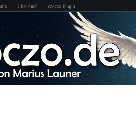
funk
Über mich
czoczo Plugin