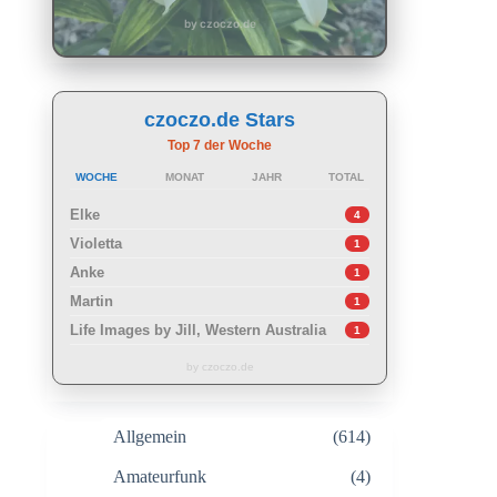
by czoczo.de
czoczo.de Stars
Top 7 der Woche
WOCHE
MONAT
JAHR
TOTAL
Elke
4
Violetta
1
Anke
1
Martin
1
Life Images by Jill, Western Australia
1
by czoczo.de
Allgemein
(614)
Amateurfunk
(4)