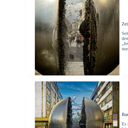
Zei
Sei
den
„Je
nun
Bar
Es 