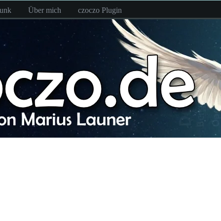
funk
Über mich
czoczo Plugin