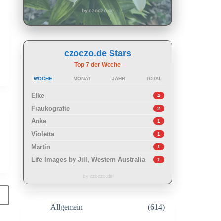
by czoczo.de
czoczo.de Stars
Top 7 der Woche
WOCHE
MONAT
JAHR
TOTAL
Elke
4
Fraukografie
2
Anke
1
Violetta
1
Martin
1
Life Images by Jill, Western Australia
1
by czoczo.de
Allgemein
(614)