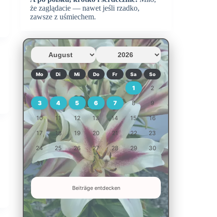
że zaglądacie — nawet jeśli rzadko,
zawsze z uśmiechem.
Mo
Di
Mi
Do
Fr
Sa
So
1
2
3
4
5
6
7
8
9
10
11
12
13
14
15
16
17
18
19
20
21
22
23
24
25
26
27
28
29
30
31
Beiträge entdecken