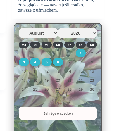
że zaglądacie — nawet jeśli rzadko,
zawsze z uśmiechem.
Mo
Di
Mi
Do
Fr
Sa
So
1
2
3
4
5
6
7
8
9
10
11
12
13
14
15
16
17
18
19
20
21
22
23
24
25
26
27
28
29
30
31
Beiträge entdecken