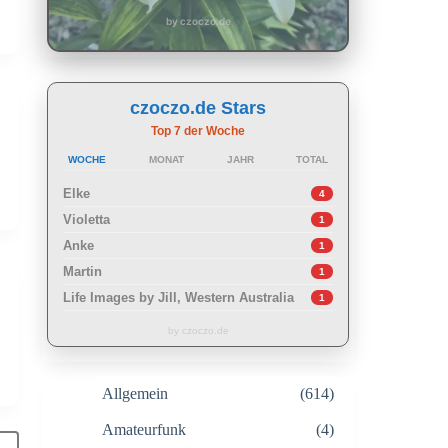
by czoczo.de
czoczo.de Stars
Top 7 der Woche
WOCHE
MONAT
JAHR
TOTAL
Elke
4
Violetta
1
Anke
1
Martin
1
Life Images by Jill, Western Australia
1
by czoczo.de
Allgemein
(614)
Amateurfunk
(4)