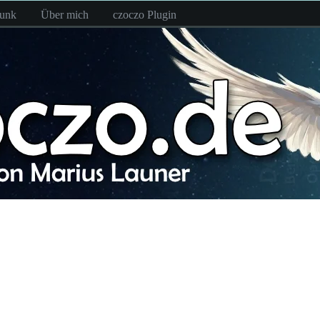
funk
Über mich
czoczo Plugin