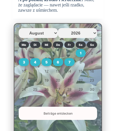
że zaglądacie — nawet jeśli rzadko,
zawsze z uśmiechem.
Mo
Di
Mi
Do
Fr
Sa
So
1
2
3
4
5
6
7
8
9
10
11
12
13
14
15
16
17
18
19
20
21
22
23
24
25
26
27
28
29
30
31
Beiträge entdecken