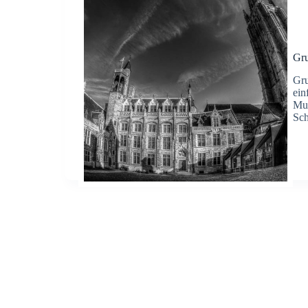
Gr
Gru
ein
Mus
Sch