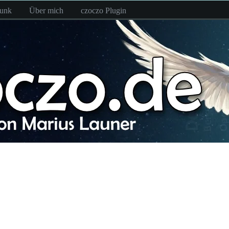
funk
Über mich
czoczo Plugin