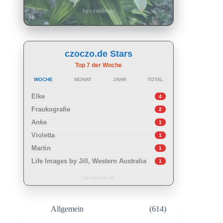
by czoczo.de
czoczo.de Stars
Top 7 der Woche
WOCHE
MONAT
JAHR
TOTAL
Elke
4
Fraukografie
2
Anke
1
Violetta
1
Martin
1
Life Images by Jill, Western Australia
1
by czoczo.de
Allgemein
(614)