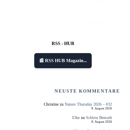
verschieden geformten Teilen entstehen Muster oder
Bilder. (Quele-Wikipedia) Diese hier habe ich
„getroffen“ auf meinem Spaziergang letzte Woche auf
die Hardt… oder…
czoczo
22. Februar 2022
5 Kommentare
RSS - HUB
📰 RSS HUB Magazin...
NEUSTE KOMMENTARE
Christine
zu
Nature Thursday 2026 – #32
8. August 2026
Elke
zu
Schloss Benrath
8. August 2026