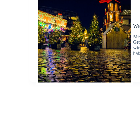
Wei
Mei
Gro
wir
hab