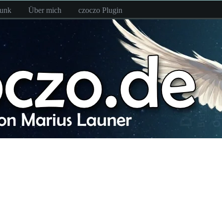
funk
Über mich
czoczo Plugin