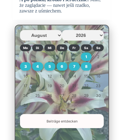
że zaglądacie — nawet jeśli rzadko,
zawsze z uśmiechem.
Mo
Di
Mi
Do
Fr
Sa
So
1
2
3
4
5
6
7
8
9
10
11
12
13
14
15
16
17
18
19
20
21
22
23
24
25
26
27
28
29
30
31
Beiträge entdecken