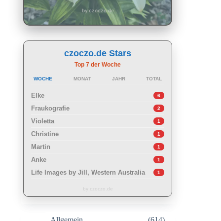
by czoczo.de
czoczo.de Stars
Top 7 der Woche
WOCHE
MONAT
JAHR
TOTAL
Elke
6
Fraukografie
2
Violetta
1
Christine
1
Martin
1
Anke
1
Life Images by Jill, Western Australia
1
by czoczo.de
Allgemein
(614)