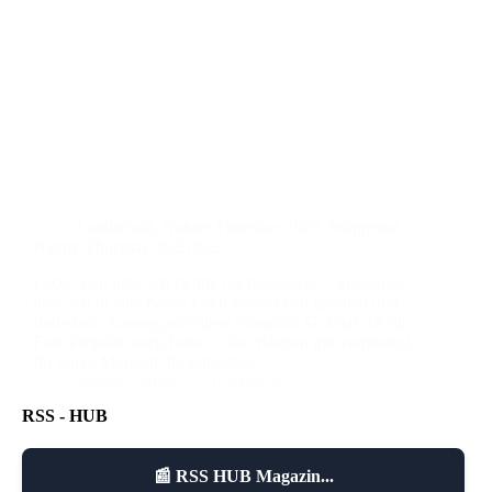
Landschaft
,
Nature Thursday 2025
,
Wuppertal
Nature Thursday 2025 #12
Letzte Zeit habe ich richtig nachgelassen… irgendwie
habe ich in eine riesen Loch wieder mal gefallen und
finde kein Ausweg aus diese Situation. Gut das ich die
Foto Projekte noch habe… die erlauben mir zumindest
für kurze Moment die schlechte…
Marius Launer
20. März 2025
8 Kommentare
RSS - HUB
📰 RSS HUB Magazin...