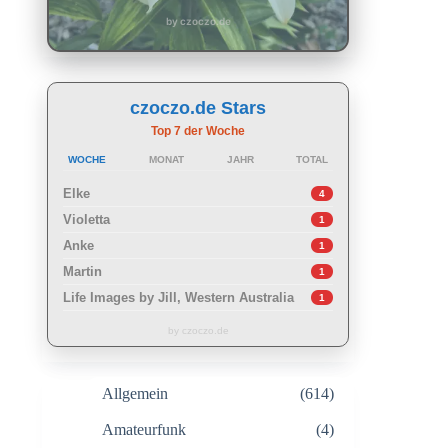
by czoczo.de
czoczo.de Stars
Top 7 der Woche
WOCHE
MONAT
JAHR
TOTAL
Elke
4
Violetta
1
Anke
1
Martin
1
Life Images by Jill, Western Australia
1
by czoczo.de
Allgemein
(614)
Amateurfunk
(4)