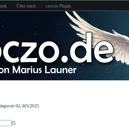
funk
Über mich
czoczo Plugin
lagwort
02-365/2025