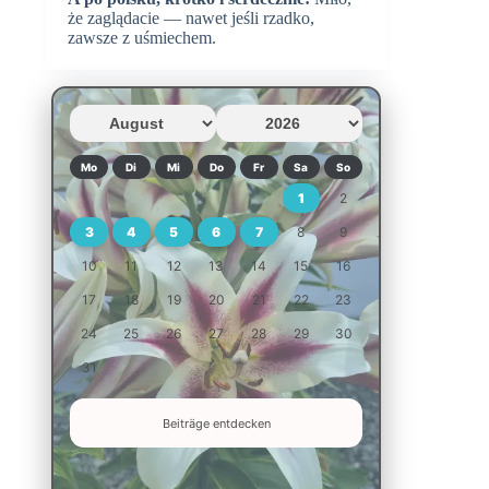
że zaglądacie — nawet jeśli rzadko,
zawsze z uśmiechem.
Mo
Di
Mi
Do
Fr
Sa
So
1
2
3
4
5
6
7
8
9
10
11
12
13
14
15
16
17
18
19
20
21
22
23
24
25
26
27
28
29
30
31
Beiträge entdecken