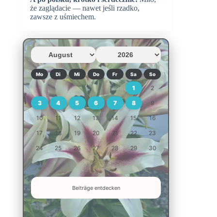
że zaglądacie — nawet jeśli rzadko,
zawsze z uśmiechem.
Mo
Di
Mi
Do
Fr
Sa
So
1
2
3
4
5
6
7
8
9
10
11
12
13
14
15
16
17
18
19
20
21
22
23
24
25
26
27
28
29
30
31
Beiträge entdecken