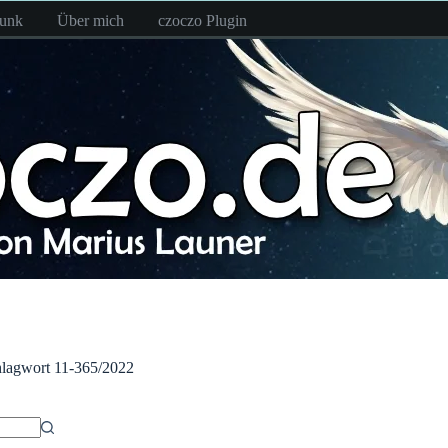
funk
Über mich
czoczo Plugin
lagwort
11-365/2022