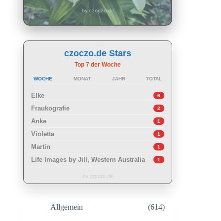
by czoczo.de
czoczo.de Stars
Top 7 der Woche
WOCHE
MONAT
JAHR
TOTAL
Elke
6
Fraukografie
2
Anke
1
Violetta
1
Martin
1
Life Images by Jill, Western Australia
1
by czoczo.de
Allgemein
(614)