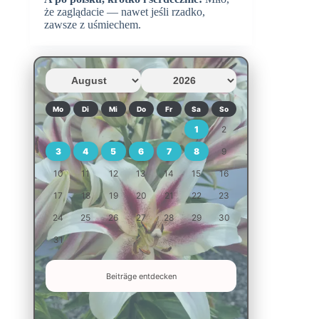
że zaglądacie — nawet jeśli rzadko,
zawsze z uśmiechem.
Mo
Di
Mi
Do
Fr
Sa
So
1
2
3
4
5
6
7
8
9
10
11
12
13
14
15
16
17
18
19
20
21
22
23
24
25
26
27
28
29
30
31
Beiträge entdecken