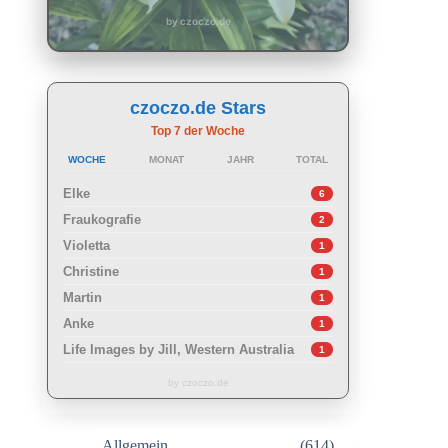
by czoczo.de
czoczo.de Stars
Top 7 der Woche
WOCHE
MONAT
JAHR
TOTAL
Elke
6
Fraukografie
2
Violetta
1
Christine
1
Martin
1
Anke
1
Life Images by Jill, Western Australia
1
by czoczo.de
Allgemein
(614)