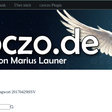
funk
Über mich
czoczo Plugin
agwort
20170429HSV