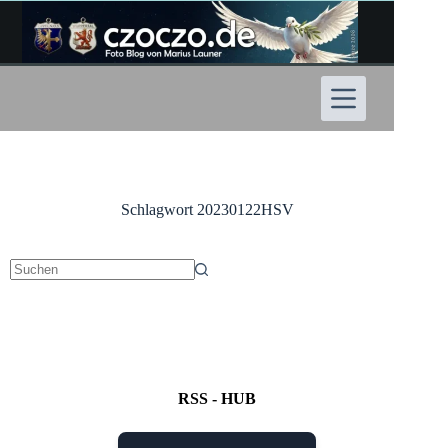
Zum
Inhalt
springen
Schlagwort
20230122HSV
Keine
Ergebnisse
RSS - HUB