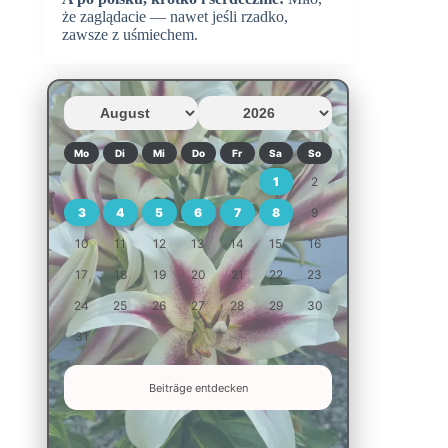
że zaglądacie — nawet jeśli rzadko,
zawsze z uśmiechem.
Mo
Di
Mi
Do
Fr
Sa
So
1
2
3
4
5
6
7
8
9
10
11
12
13
14
15
16
17
18
19
20
21
22
23
24
25
26
27
28
29
30
31
Beiträge entdecken