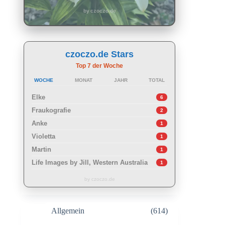
by czoczo.de
czoczo.de Stars
Top 7 der Woche
WOCHE
MONAT
JAHR
TOTAL
Elke
6
Fraukografie
2
Anke
1
Violetta
1
Martin
1
Life Images by Jill, Western Australia
1
by czoczo.de
Allgemein
(614)