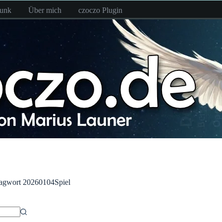
funk
Über mich
czoczo Plugin
agwort
20260104Spiel