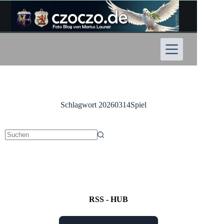
Zum
Inhalt
springen
Schlagwort
20260314Spiel
Keine
Ergebnisse
RSS - HUB