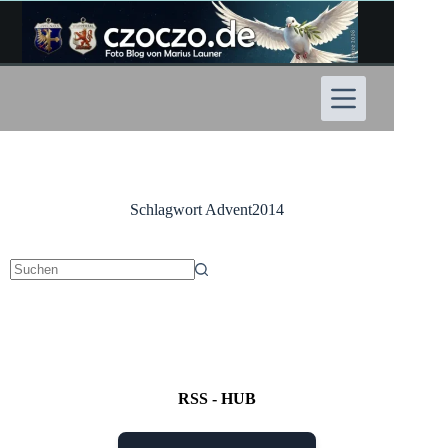
Zum
Inhalt
springen
Schlagwort
Advent2014
Keine
Ergebnisse
RSS - HUB