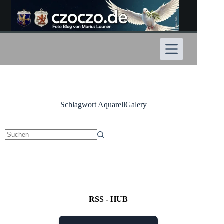
Zum
Inhalt
springen
Schlagwort
AquarellGalery
Keine
Ergebnisse
RSS - HUB