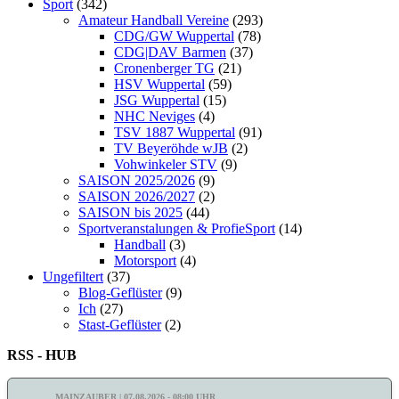
Sport
(342)
Amateur Handball Vereine
(293)
CDG/GW Wuppertal
(78)
CDG|DAV Barmen
(37)
Cronenberger TG
(21)
HSV Wuppertal
(59)
JSG Wuppertal
(15)
NHC Neviges
(4)
TSV 1887 Wuppertal
(91)
TV Beyeröhde wJB
(2)
Vohwinkeler STV
(9)
SAISON 2025/2026
(9)
SAISON 2026/2027
(2)
SAISON bis 2025
(44)
Sportveranstalungen & ProfieSport
(14)
Handball
(3)
Motorsport
(4)
Ungefiltert
(37)
Blog-Geflüster
(9)
Ich
(27)
Stast-Geflüster
(2)
RSS - HUB
MAINZAUBER | 07.08.2026 - 08:00 UHR