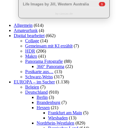
Life Images by Jill, Western Australia
1
by czoczo.de
Allgemein
(614)
Amateurfunk
(4)
Digital bearbeitet
(662)
Collage
(14)
Gemeinsam mit KI erzählt
(7)
HDR
(206)
Makro
(41)
Panorama Fotografie
(88)
360° Panorama
(22)
Postkarte aus…
(13)
Schwarz-Weiss
(317)
EUROPA – im Sucher
(1.138)
Belgien
(7)
Deutschland
(910)
Berlin
(3)
Brandenburg
(7)
Hessen
(21)
Frankfurt am Main
(5)
Wiesbaden
(13)
Nordrhein-Westfalen
(829)