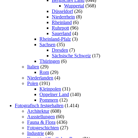
Bergisches Land
(644)
Wuppertal
(568)
Düsseldorf
(26)
Niederrhein
(8)
Rheinland
(6)
Ruhrpott
(96)
Sauerland
(4)
Rheinland-Pfalz
(3)
Sachsen
(35)
Dresden
(7)
Sächsische Schweiz
(17)
Thüringen
(6)
Italien
(29)
Rom
(29)
Niederlanden
(4)
Polen
(191)
Kleinpolen
(31)
Oppelner Land
(140)
Pommern
(12)
Fotografisch festgehalten
(1.414)
Architektur
(608)
Ausstellungen
(60)
Fauna & Flora
(436)
Fotogeschichten
(27)
Industrie
(46)