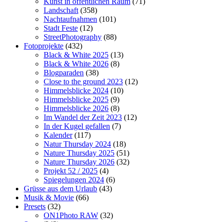
Kunst in öffentlichen Raum
(71)
Landschaft
(358)
Nachtaufnahmen
(101)
Stadt Feste
(12)
StreetPhotography
(88)
Fotoprojekte
(432)
Black & White 2025
(13)
Black & White 2026
(8)
Blogparaden
(38)
Close to the ground 2023
(12)
Himmelsblicke 2024
(10)
Himmelsblicke 2025
(9)
Himmelsblicke 2026
(8)
Im Wandel der Zeit 2023
(12)
In der Kugel gefallen
(7)
Kalender
(117)
Natur Thursday 2024
(18)
Nature Thursday 2025
(51)
Nature Thursday 2026
(32)
Projekt 52 / 2025
(4)
Spiegelungen 2024
(6)
Grüsse aus dem Urlaub
(43)
Musik & Movie
(66)
Presets
(32)
ON1Photo RAW
(32)