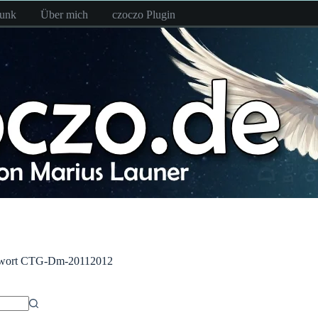
funk
Über mich
czoczo Plugin
wort
CTG-Dm-20112012