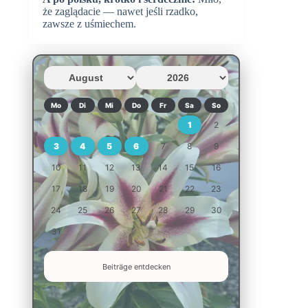
że zaglądacie — nawet jeśli rzadko,
zawsze z uśmiechem.
Mo
Di
Mi
Do
Fr
Sa
So
1
2
3
4
5
6
7
8
9
10
11
12
13
14
15
16
17
18
19
20
21
22
23
24
25
26
27
28
29
30
31
Beiträge entdecken