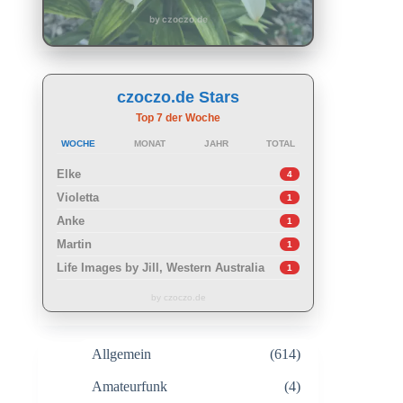
by czoczo.de
czoczo.de Stars
Top 7 der Woche
WOCHE
MONAT
JAHR
TOTAL
Elke
4
Violetta
1
Anke
1
Martin
1
Life Images by Jill, Western Australia
1
by czoczo.de
Allgemein
(614)
Amateurfunk
(4)