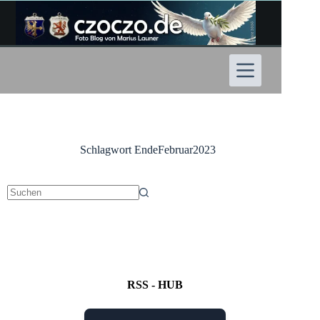
Zum
Inhalt
springen
Schlagwort
EndeFebruar2023
Keine
Ergebnisse
RSS - HUB