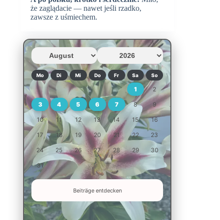
że zaglądacie — nawet jeśli rzadko,
zawsze z uśmiechem.
Mo
Di
Mi
Do
Fr
Sa
So
1
2
3
4
5
6
7
8
9
10
11
12
13
14
15
16
17
18
19
20
21
22
23
24
25
26
27
28
29
30
31
Beiträge entdecken