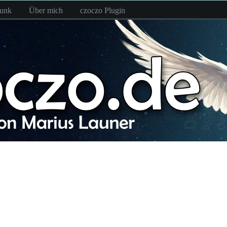
funk
Über mich
czoczo Plugin