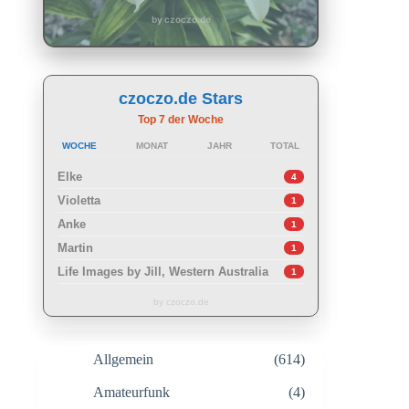
by czoczo.de
czoczo.de Stars
Top 7 der Woche
WOCHE
MONAT
JAHR
TOTAL
Elke
4
Violetta
1
Anke
1
Martin
1
Life Images by Jill, Western Australia
1
by czoczo.de
Allgemein
(614)
Amateurfunk
(4)