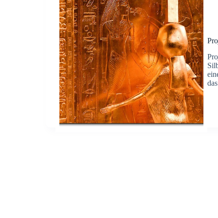
Pro
Pro
Sil
ein
da