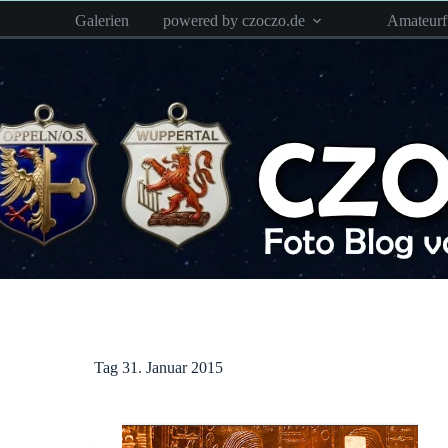
Zum
Galerien
powered by czoczo.de
Amateur
Inhalt
springen
Tag
31. Januar 2015