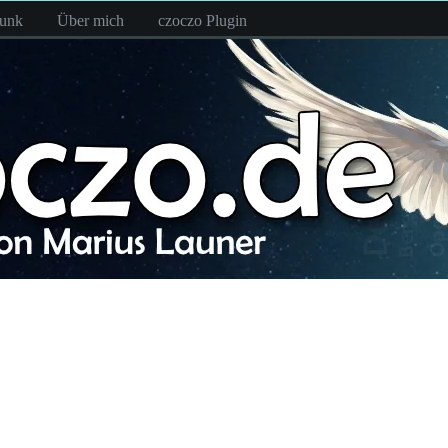
funk
Über mich
czoczo Plugin