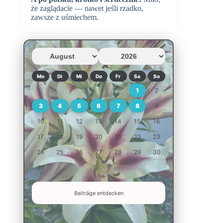
że zaglądacie — nawet jeśli rzadko,
zawsze z uśmiechem.
Mo
Di
Mi
Do
Fr
Sa
So
1
2
3
4
5
6
7
8
9
10
11
12
13
14
15
16
17
18
19
20
21
22
23
24
25
26
27
28
29
30
31
Beiträge entdecken