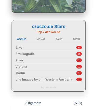
by czoczo.de
czoczo.de Stars
Top 7 der Woche
WOCHE
MONAT
JAHR
TOTAL
Elke
6
Fraukografie
2
Anke
1
Violetta
1
Martin
1
Life Images by Jill, Western Australia
1
by czoczo.de
Allgemein
(614)