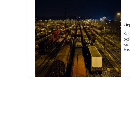
Gep
Sch
bef
kur
Ris