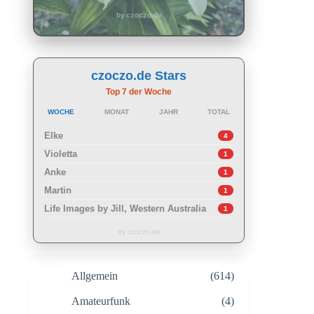
by czoczo.de
czoczo.de Stars
Top 7 der Woche
WOCHE
MONAT
JAHR
TOTAL
Elke
4
Violetta
1
Anke
1
Martin
1
Life Images by Jill, Western Australia
1
by czoczo.de
Allgemein
(614)
Amateurfunk
(4)