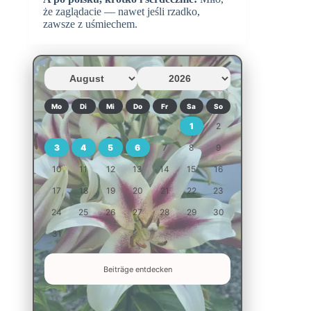
że zaglądacie — nawet jeśli rzadko,
zawsze z uśmiechem.
Mo
Di
Mi
Do
Fr
Sa
So
1
2
3
4
5
6
7
8
9
10
11
12
13
14
15
16
17
18
19
20
21
22
23
24
25
26
27
28
29
30
31
Beiträge entdecken