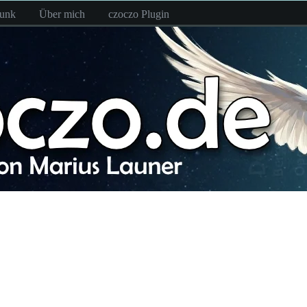
funk
Über mich
czoczo Plugin