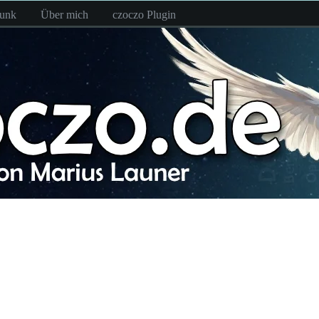
funk
Über mich
czoczo Plugin