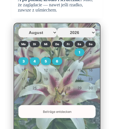
że zaglądacie — nawet jeśli rzadko,
zawsze z uśmiechem.
Mo
Di
Mi
Do
Fr
Sa
So
1
2
3
4
5
6
7
8
9
10
11
12
13
14
15
16
17
18
19
20
21
22
23
24
25
26
27
28
29
30
31
Beiträge entdecken