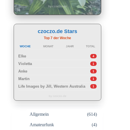
by czoczo.de
czoczo.de Stars
Top 7 der Woche
WOCHE
MONAT
JAHR
TOTAL
Elke
4
Violetta
1
Anke
1
Martin
1
Life Images by Jill, Western Australia
1
by czoczo.de
Allgemein
(614)
Amateurfunk
(4)